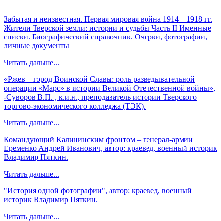
Забытая и неизвестная. Первая мировая война 1914 – 1918 гг.
Жители Тверской земли: истории и судьбы Часть II Именные
списки. Биографический справочник. Очерки, фотографии,
личные документы
Читать дальше...
«Ржев – город Воинской Славы: роль разведывательной
операции «Марс» в истории Великой Отечественной войны»,
-Суворов В.П. , к.и.н., преподаватель истории Тверского
торгово-экономического колледжа (ТЭК).
Читать дальше...
Командующий Калининским фронтом – генерал-армии
Еременко Андрей Иванович, автор: краевед, военный историк
Владимир Пяткин.
Читать дальше...
"История одной фотографии", автор: краевед, военный
историк Владимир Пяткин.
Читать дальше...