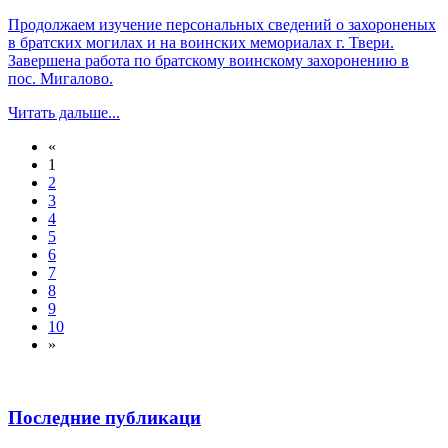
Продолжаем изучение персональных сведений о захороненых
в братских могилах и на воинских мемориалах г. Твери.
Завершена работа по братскому воинскому захоронению в
пос. Мигалово.
Читать дальше...
«
1
2
3
4
5
6
7
8
9
10
»
Последние публикаци